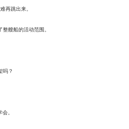
很难再跳出来。
了整艘船的活动范围。
架吗？
。
学会。