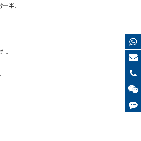
散一半。
审判。
。