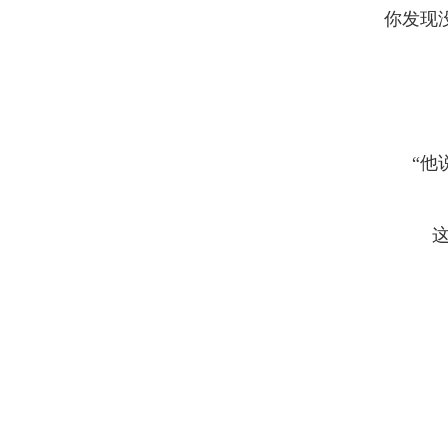
你发现
“他
这