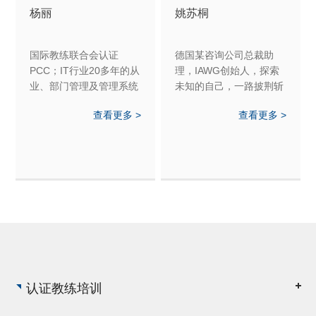
杨丽
姚苏桐
国际教练联合会认证
德国某咨询公司总裁助
PCC；IT行业20多年的从
理，IAWG创始人，探索
业、部门管理及管理系统
未知的自己，一路披荆斩
咨询经验；超过3年的演
棘，遇见更好的自己，擅
查看更多 >
查看更多 >
讲培训及《九型人格》培
长个人成长、亲密关系、
训讲师经验；
家庭关系教练
认证教练培训