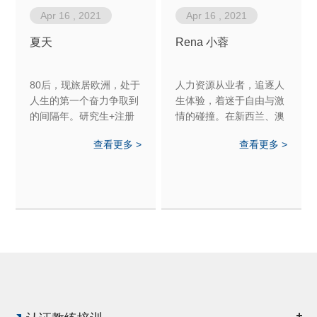
Apr 16 , 2021
Apr 16 , 2021
夏天
Rena 小蓉
80后，现旅居欧洲，处于
人力资源从业者，追逐人
人生的第一个奋力争取到
生体验，着迷于自由与激
的间隔年。研究生+注册
情的碰撞。在新西兰、澳
会计师+国有银行省行管
大利亚生活过，现暂居加
查看更多 >
查看更多 >
理培训生，国企管理和海
拿大。喜欢旅行和徒步，
外生活的主动切换，丰富
曾经背包徒步EBC。
的经历背后，一步步探索
内在的真相:原来我们每一
个人都是一座宝藏