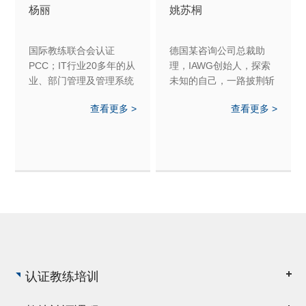
杨丽
姚苏桐
国际教练联合会认证
德国某咨询公司总裁助
PCC；IT行业20多年的从
理，IAWG创始人，探索
业、部门管理及管理系统
未知的自己，一路披荆斩
咨询经验；超过3年的演
棘，遇见更好的自己，擅
查看更多 >
查看更多 >
讲培训及《九型人格》培
长个人成长、亲密关系、
训讲师经验；
家庭关系教练
认证教练培训