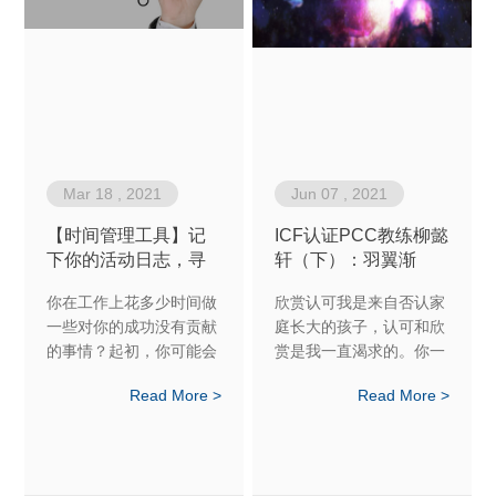
Mar 18 , 2021
Jun 07 , 2021
【时间管理工具】记
ICF认证PCC教练柳懿
下你的活动日志，寻
轩（下）：羽翼渐
找你一天中的更多时
丰，带着爱，振翅万
你在工作上花多少时间做
欣赏认可我是来自否认家
间
里天空，任我遨游
一些对你的成功没有贡献
庭长大的孩子，认可和欣
的事情？起初，你可能会
赏是我一直渴求的。你一
说“不多”。但是 - 特别是
生所失的，会穷极一生去
Read More >
Read More >
如果您以前没有使用过活
追寻。学习教练之前，我
动日志 - 您可能会惊讶于
也拼尽所有方式想去得到
您可以找到多少时间。当
认可和欣赏，但在教练的
您正确理解如何使用工作
学习旅程中我渐渐领悟