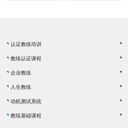
时间时，可以最大限度地
到，由衷欣赏和认可源于
减少或消除低价值活动。
内心的爱，只有带着爱，
你才会发现他人与众不同
的是什么。
认证教练培训
教练认证课程
企业教练
人生教练
动机测试系统
教练基础课程