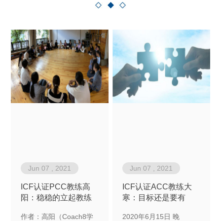
Jun 07 , 2021
Jun 07 , 2021
ICF认证PCC教练高
ICF认证ACC教练大
阳：稳稳的立起教练
寒：目标还是要有
意识，永远做个有“自
的，因为一定会实现
作者：高阳（Coach8学
2020年6月15日 晚
知之明”的人
啊！