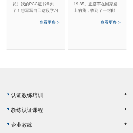
员）我的PCC证书拿到
19:35。正搭车在回家路
了！想写写自己这段学习
上的我，收到了一封邮
的心路历程，但是始终都
件，手机弹出的消息
查看更多 >
查看更多 >
落不下笔，直到我看到一
是：“Congrats on your
段话：谓德者，得也。非
ICF Credential ！”我兴奋
得之物，乃得之于无之真
地差点喊出来！但因为怕
也。非得之于事，而乃得
吓着司机，就只是闷闷地
之于天常也。德者，大
从嘴中挤出了“嗯”的一
也，容也，开阔也。非得
声。然后，用没有拿手机
之于学，乃得之于养也。
的那只手攥紧了拳头，小
心里一震。
范围地舞动了两下。
认证教练培训
教练认证课程
企业教练