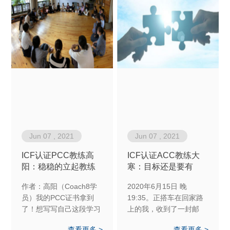
Jun 07 , 2021
Jun 07 , 2021
ICF认证PCC教练高
ICF认证ACC教练大
阳：稳稳的立起教练
寒：目标还是要有
意识，永远做个有“自
的，因为一定会实现
作者：高阳（Coach8学
2020年6月15日 晚
知之明”的人
啊！
员）我的PCC证书拿到
19:35。正搭车在回家路
了！想写写自己这段学习
上的我，收到了一封邮
的心路历程，但是始终都
件，手机弹出的消息
查看更多 >
查看更多 >