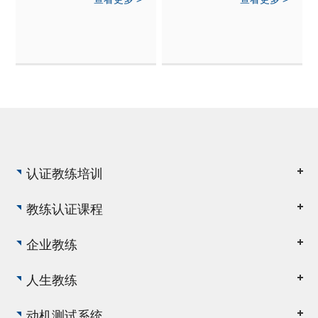
落不下笔，直到我看到一
是：“Congrats on your
段话：谓德者，得也。非
ICF Credential ！”我兴奋
得之物，乃得之于无之真
地差点喊出来！但因为怕
也。非得之于事，而乃得
吓着司机，就只是闷闷地
之于天常也。德者，大
从嘴中挤出了“嗯”的一
也，容也，开阔也。非得
声。然后，用没有拿手机
之于学，乃得之于养也。
的那只手攥紧了拳头，小
心里一震。
范围地舞动了两下。
认证教练培训
教练认证课程
企业教练
人生教练
动机测试系统