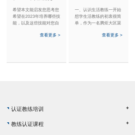
好！
希望本文能启发您思考您
一、认识生活教练一开始
希望在2023年培养哪些技
想学生活教练的初衷很简
能，以及这些技能对您自
单，作为一名腾炬大区渠
己的工作环境有何帮助。
道运营商，我想帮助我的
查看更多 >
查看更多 >
与您的同事和朋友分享您
经销商们在事业和生活上
的想法，看看他们为来年
都有所突破，更加成功。
准备了哪些其他技能。
当时我觉得生活教练就是
2023，我们来了！祝你好
一名睿智的领路人，但当
运！
我学完二阶，我重新理解
了生活教练的意义，生活
教练不是高...
认证教练培训
教练认证课程