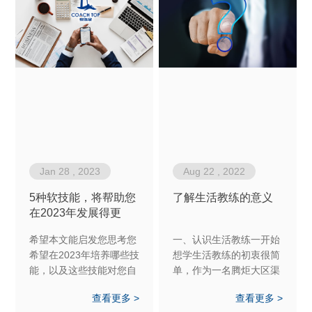
Jan 28 , 2023
Aug 22 , 2022
5种软技能，将帮助您
了解生活教练的意义
在2023年发展得更
好！
希望本文能启发您思考您
一、认识生活教练一开始
希望在2023年培养哪些技
想学生活教练的初衷很简
能，以及这些技能对您自
单，作为一名腾炬大区渠
己的工作环境有何帮助。
道运营商，我想帮助我的
查看更多 >
查看更多 >
与您的同事和朋友分享您
经销商们在事业和生活上