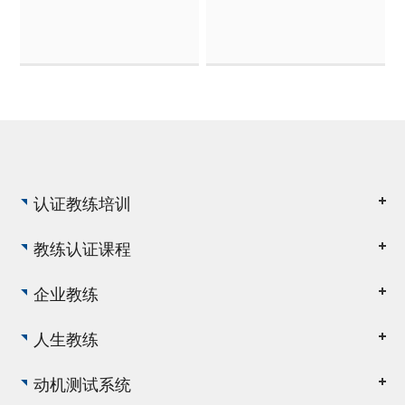
的想法，看看他们为来年
都有所突破，更加成功。
准备了哪些其他技能。
当时我觉得生活教练就是
2023，我们来了！祝你好
一名睿智的领路人，但当
运！
我学完二阶，我重新理解
了生活教练的意义，生活
教练不是高...
认证教练培训
教练认证课程
企业教练
人生教练
动机测试系统