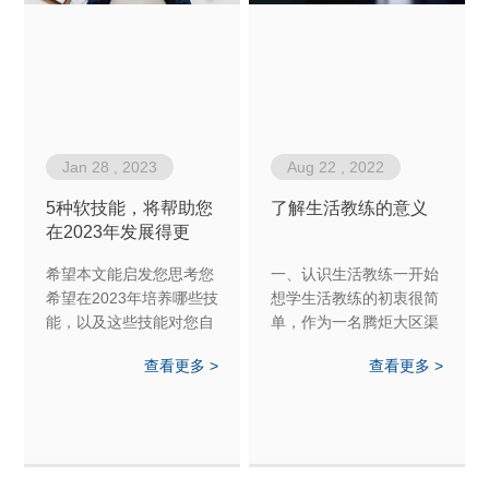
Jan 28 , 2023
Aug 22 , 2022
5种软技能，将帮助您
了解生活教练的意义
在2023年发展得更
好！
希望本文能启发您思考您
一、认识生活教练一开始
希望在2023年培养哪些技
想学生活教练的初衷很简
能，以及这些技能对您自
单，作为一名腾炬大区渠
己的工作环境有何帮助。
道运营商，我想帮助我的
查看更多 >
查看更多 >
与您的同事和朋友分享您
经销商们在事业和生活上
的想法，看看他们为来年
都有所突破，更加成功。
准备了哪些其他技能。
当时我觉得生活教练就是
2023，我们来了！祝你好
一名睿智的领路人，但当
运！
我学完二阶，我重新理解