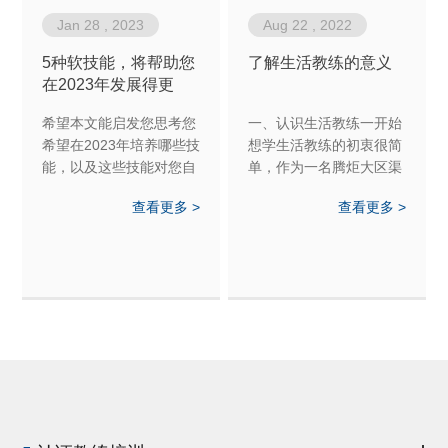
Jan 28 , 2023
Aug 22 , 2022
5种软技能，将帮助您
了解生活教练的意义
在2023年发展得更
好！
希望本文能启发您思考您
一、认识生活教练一开始
希望在2023年培养哪些技
想学生活教练的初衷很简
能，以及这些技能对您自
单，作为一名腾炬大区渠
己的工作环境有何帮助。
道运营商，我想帮助我的
查看更多 >
查看更多 >
与您的同事和朋友分享您
经销商们在事业和生活上
的想法，看看他们为来年
都有所突破，更加成功。
准备了哪些其他技能。
当时我觉得生活教练就是
2023，我们来了！祝你好
一名睿智的领路人，但当
运！
我学完二阶，我重新理解
了生活教练的意义，生活
教练不是高...