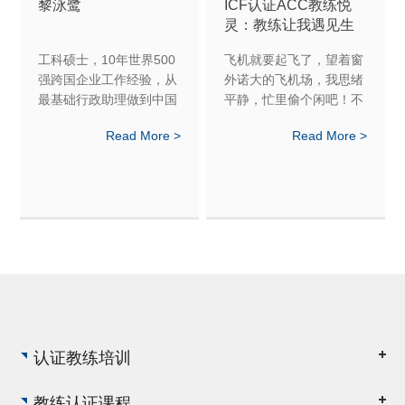
黎泳鹭
ICF认证ACC教练悦
灵：教练让我遇见生
命之光
工科硕士，10年世界500
飞机就要起飞了，望着窗
强跨国企业工作经验，从
外诺大的飞机场，我思绪
最基础行政助理做到中国
平静，忙里偷个闲吧！不
区运营经理。7年个体创
过，我这份迟到的分享如
Read More >
Read More >
业经验，从零到年销售额
果再不写就太说不过去
过3000万
了，哈哈.....想想自己文
采不好，一些感受可能在
转化成文字时，不知道会
不会造成词不达意，不过
就让文字自然流动吧！分
享到哪里就是哪里吧！
认证教练培训
教练认证课程