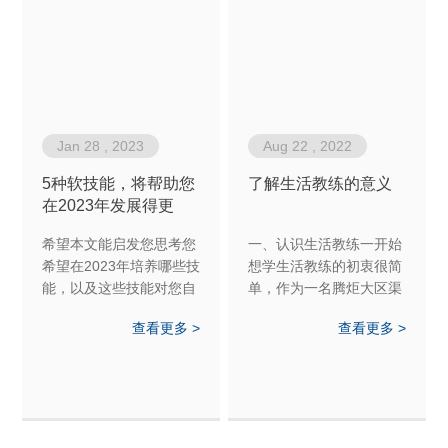
Jan 28 , 2023
Aug 22 , 2022
5种软技能，将帮助您
了解生活教练的意义
在2023年发展得更
好！
希望本文能启发您思考您
一、认识生活教练一开始
希望在2023年培养哪些技
想学生活教练的初衷很简
能，以及这些技能对您自
单，作为一名腾炬大区渠
己的工作环境有何帮助。
道运营商，我想帮助我的
查看更多 >
查看更多 >
与您的同事和朋友分享您
经销商们在事业和生活上
的想法，看看他们为来年
都有所突破，更加成功。
准备了哪些其他技能。
当时我觉得生活教练就是
2023，我们来了！祝你好
一名睿智的领路人，但当
运！
我学完二阶，我重新理解
了生活教练的意义，生活