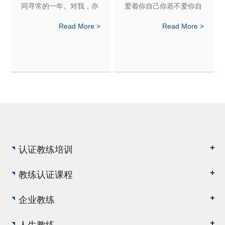
同寻常的一年。对我，亦
爱着你自己你若不爱你自
是如此。这一年，我做了
己你便无法来爱我这是爱
Read More >
Read More >
妈妈，人生角色从自由随
的法则因为你不可能给出
性的职场人，转变到随时
你没有的东西你的爱只能
待命的全职妈妈。这一改
经由你而流向我若你是干
变，即便是前期我做了很
涸的我便不能被你滋养若
多心理准备，也还是不适
因滋养我而干涸你本质
应的，某些时刻甚至是痛
苦的......但也正是这样的
契机
认证教练培训
教练认证课程
企业教练
人生教练