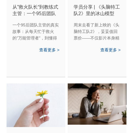
从”救火队长“到教练式
学员分享 | 《头脑特工
主管：一个95后团队
队2》里的冰山模型
主管的华丽转身
一个95后团队主管的真实
周末去看了新上映的《头
故事：从每天忙于救火
脑特工队2》，妥妥值回
的"万能管理者"，到懂得
票价——不仅影片本身精
放手赋能的教练式主管。
彩好看，而且还借由影片
查看更多 >
查看更多 >
当她学会用教练式提问代
视觉化地巩固学习、深入
替直接指导，不仅让团队
理解了“冰山模型”。
变得更独立，自己也找到
了更轻松的管理方式。这
是一个关于转变、成长与
蜕变的故事，适合每位希
望提升管理能力的职场人
借鉴。