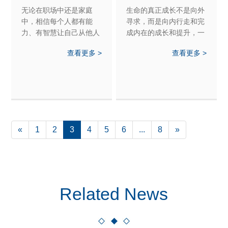
精”
怀了吗?
无论在职场中还是家庭
生命的真正成长不是向外
中，相信每个人都有能
寻求，而是向内行走和完
力、有智慧让自己从他人
成内在的成长和提升，一
邀请的戏剧三角形中跳出
个无法和自己和平共处的
查看更多 >
查看更多 >
来，有机会走进自己的内
人，无法获得真正的快乐
心世界一探究竟。
«
1
2
3
4
5
6
...
8
»
Related News